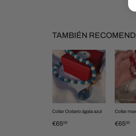
TAMBIÉN RECOMEN
Collar Océano ágata azul
Collar max
PRECIO
€65,00
PREC
€
€65
€65
00
00
HABITUAL
HABI