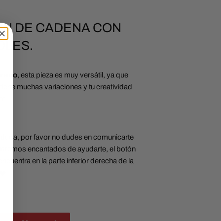
ÓN DE CADENA CON
LES.
erano
, esta pieza es muy versátil, ya que
 tiene muchas variaciones y tu creatividad
ite.
 duda, por favor no dudes en comunicarte
aremos encantados de ayudarte, el botón
ncuentra en la parte inferior derecha de la
❤️.