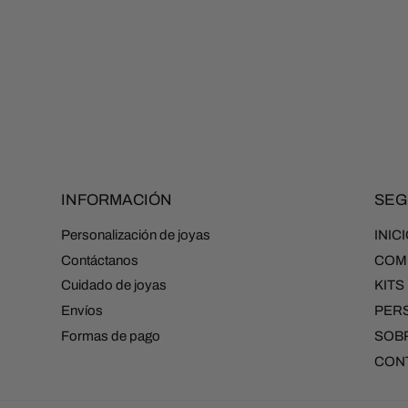
HABITUAL
HABITU
INFORMACIÓN
SEG
Personalización de joyas
INIC
Contáctanos
COM
Cuidado de joyas
KITS
Envíos
PER
Formas de pago
SOBR
CON