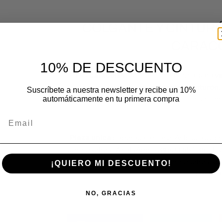
COLGANTE Y CINTUR
CARACO
10% DE DESCUENTO
Los
caracoles
son un elemento ideal para
v
puedes colocarla como
colgante o cinturón
,
Suscríbete a nuestra newsletter y recibe un 10%
automáticamente en tu primera compra
es el lím
Email
Pieza única
elaborada a mano. Ante cualquier
con nosotros, WhatsApp: +34 603 851 387. Est
para iniciar una conversació
n con nosotros se e
¡QUIERO MI DESCUENTO!
pantalla
NO, GRACIAS