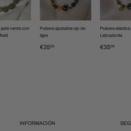
 jade verde con
Pulsera ajustable ojo de
Pulsera elástica
field
tigre
Labradorita
IO
42,00
PRECIO
€35,00
PRECIO
€35,
€35
€35
00
00
TUAL
HABITUAL
HABITU
INFORMACIÓN
SEG