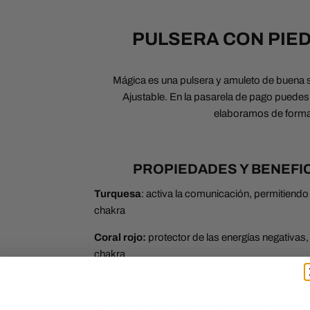
PULSERA CON PIE
Mágica es una pulsera y amuleto de buena su
Ajustable. En la pasarela de pago puedes
elaboramos de forma
PROPIEDADES Y BENEFI
Turquesa
: activa la comunicación, permitiendo 
chakra
Coral rojo:
protector de las energías negativas, 
chakra
Ojo turco:
protege de los malos ojos, la envid
El corazón:
activa el amor incondicional