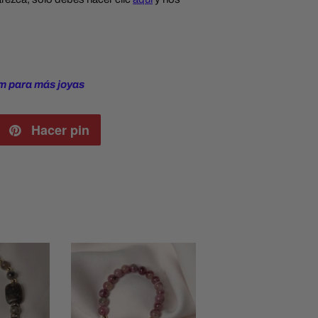
m para más joyas
itear
Hacer pin
Pinear
en
itter
Pinterest