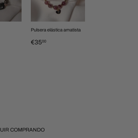
Pulsera elástica amatista
PRECIO
€35,00
€35
00
HABITUAL
00
AL
UIR COMPRANDO