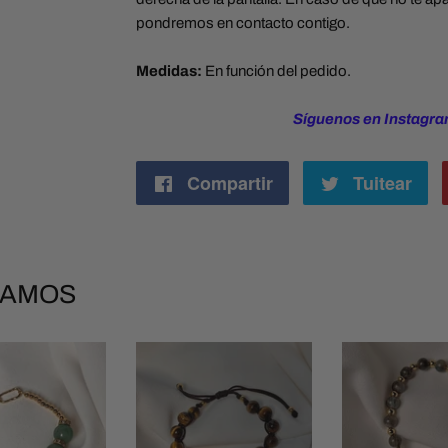
pondremos en contacto contigo.
Medidas:
En función del pedido.
Síguenos en Instagra
Compartir
Compartir
Tuitear
Tu
en
en
Facebook
Tw
DAMOS