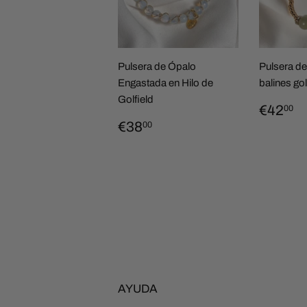
Pulsera de Ópalo
Pulsera de
Engastada en Hilo de
balines gol
Golfield
PREC
€
€42
00
HABI
PRECIO
€38,00
€38
00
HABITUAL
AYUDA