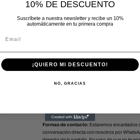
10% DE DESCUENTO
El elefante:
activa la longevidad y prosperidad
Suscríbete a nuestra newsletter y recibe un 10%
La peonía:
es una semilla protectora del Amaz
automáticamente en tu primera compra
Email
PREGUNTAS FRECUENTES:
Formas de pago:
tarjetas de débito o crédito 
aceptamos transferencia bancaria estadouniden
¡QUIERO MI DESCUENTO!
transferencia, solo debes hacer clic
aquí
y podr
Plazo de entrega:
fuera de festividades y fines
NO, GRACIAS
entre 2 y 5 días hábiles.
ENVÍO GRATIS EN E
Disponibilidad: es una pieza única
elaborada 
dudes en
comunicarte con nosotros.
Formas de contacto:
Estaremos encantados de 
conversación directa con nosotros por WhatsApp
derecha de la pantalla. En caso de que no te ap