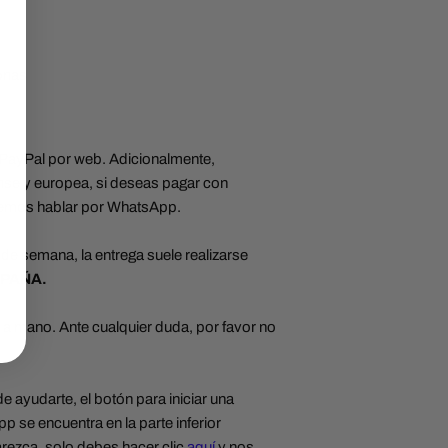
onas
y PayPal por web. Adicionalmente,
se y europea, si deseas pagar con
emos hablar por WhatsApp.
 de semana, la entrega suele realizarse
SPAÑA.
a mano. Ante cualquier duda, por favor no
ayudarte, el botón para iniciar una
 se encuentra en la parte inferior
arezca, solo debes hacer clic
aquí
y nos