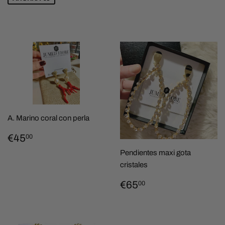
A. Marino coral con perla
PRECIO
€45,00
€45
00
HABITUAL
Pendientes maxi gota
cristales
PRECIO
€65,00
€65
00
HABITUAL