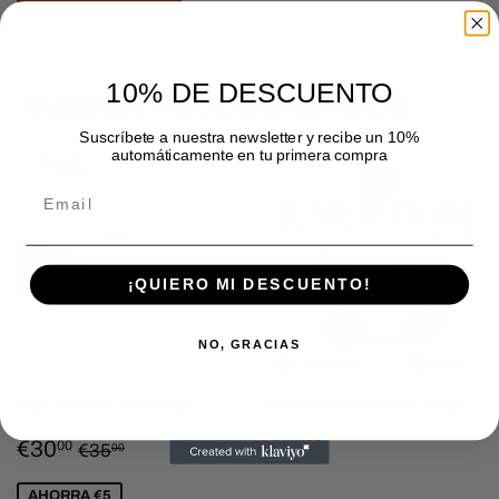
Facebook
Twitter
en
Pinterest
10% DE DESCUENTO
TAMBIÉN RECOMENDAMOS
Suscríbete a nuestra newsletter y recibe un 10%
automáticamente en tu primera compra
Email
¡QUIERO MI DESCUENTO!
NO, GRACIAS
Maxi anzuelo con perlas
Amatista Pendientes chapa
PRECIO
€30,00
PRECIO
€45,00
PRECIO HABITUAL
€35,00
€30
€45
00
00
€35
00
DE
HABITUAL
VENTA
AHORRA €5