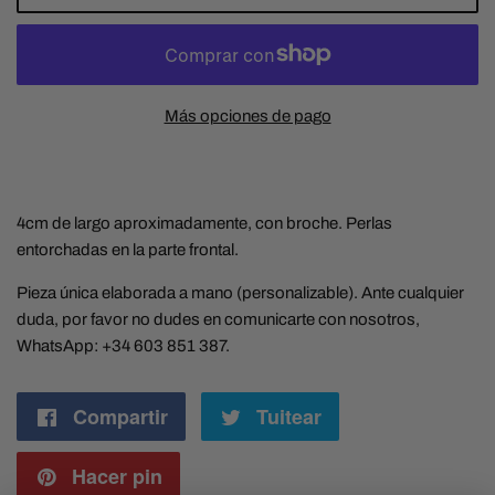
Más opciones de pago
4cm de largo aproximadamente, con broche. Perlas
entorchadas en la parte frontal.
Pieza única elaborada a mano (personalizable). Ante cualquier
duda, por favor no dudes en comunicarte con nosotros,
WhatsApp: +34 603 851 387.
Compartir
Compartir
Tuitear
Tuitear
en
en
Hacer pin
Pinear