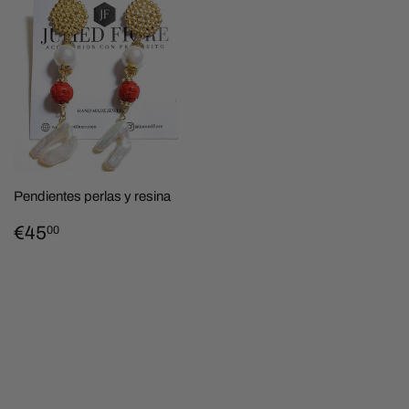
Pendientes perlas y resina
PRECIO
€45,00
€45
00
HABITUAL